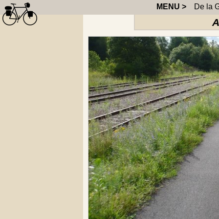
MENU >
De la G
A