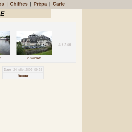
os
|
Chiffres
|
Prépa
|
Carte
RE
4 / 249
e
> Suivante
Date
24 juillet 2009, 09:28
Retour