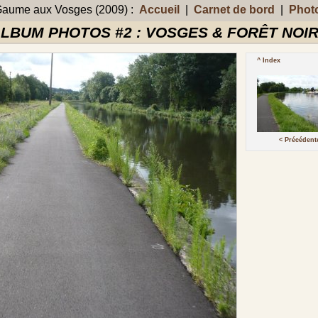
aume aux Vosges (2009) :
Accueil
|
Carnet de bord
|
Phot
LBUM PHOTOS #2 : VOSGES & FORÊT NOI
^ Index
< Précédent