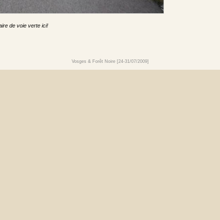
re de voie verte ici!
Vosges & Forêt Noire [24-31/07/2009]