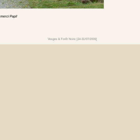
 merci Papi!
Vosges & Forêt Noire [24-31/07/2009]