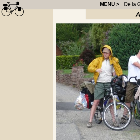
MENU >
De la G
A