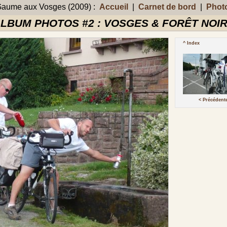
aume aux Vosges (2009) :
Accueil
|
Carnet de bord
|
Phot
LBUM PHOTOS #2 : VOSGES & FORÊT NOI
^ Index
< Précédent