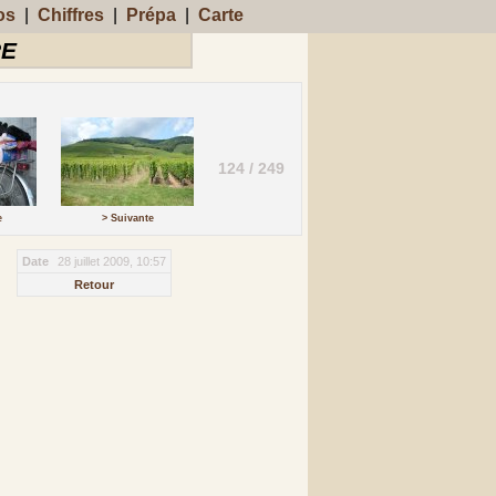
os
|
Chiffres
|
Prépa
|
Carte
RE
124 / 249
e
> Suivante
Date
28 juillet 2009, 10:57
Retour